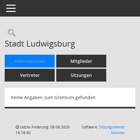
Toggle navigation
Rechercheauswahl
Stadt Ludwigsburg
Informationen
Mitglieder
Vertreter
Sitzungen
Keine Angaben zum Gremium gefunden.
Letzte Änderung: 08.08.2026
Software:
Sitzungsdienst
(Wird in
16:18:40
Session