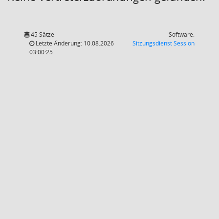
45 Sätze
Software:
(Wird in
Letzte Änderung: 10.08.2026
Sitzungsdienst
Session
03:00:25