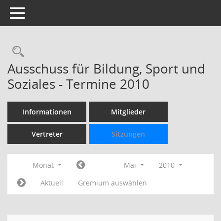
Toggle navigation
Rechercheauswahl
Ausschuss für Bildung, Sport und
Soziales - Termine 2010
Informationen
Mitglieder
Vertreter
Sitzungen
Monat
Mai
2010
Aktuell
Gremium auswählen