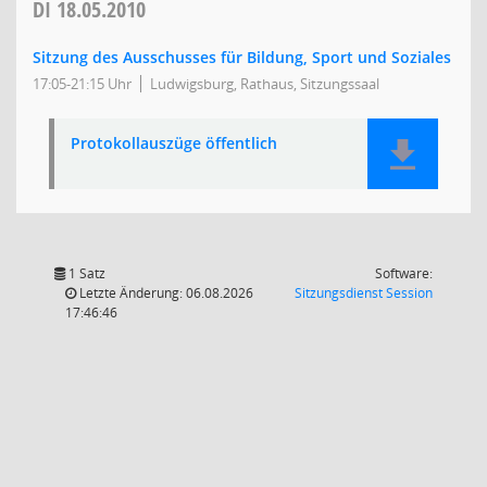
DI
18.05.2010
Sitzung des Ausschusses für Bildung, Sport und Soziales
17:05-21:15 Uhr
Ludwigsburg, Rathaus, Sitzungssaal
Protokollauszüge öffentlich
1 Satz
Software:
(Wird in
Letzte Änderung: 06.08.2026
Sitzungsdienst
Session
17:46:46