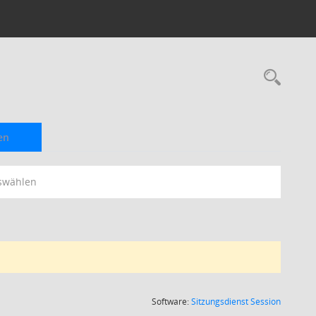
Rec
en
swählen
(Wird in
Software:
Sitzungsdienst
Session