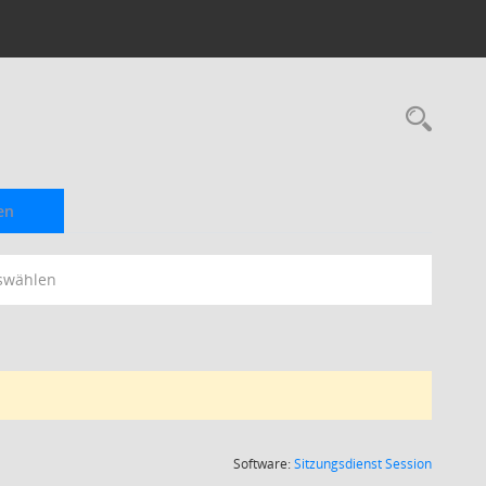
Rec
en
swählen
(Wird in
Software:
Sitzungsdienst
Session