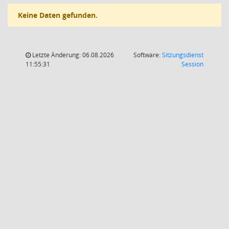
Keine Daten gefunden.
Letzte Änderung: 06.08.2026
Software:
Sitzungsdienst
(Wird in
11:55:31
Session