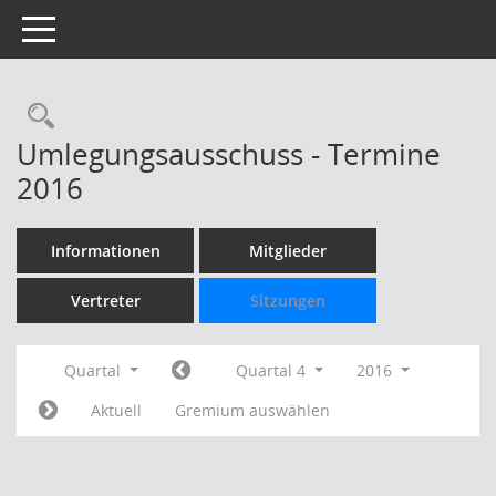
Toggle navigation
Rechercheauswahl
Umlegungsausschuss - Termine
2016
Informationen
Mitglieder
Vertreter
Sitzungen
Quartal
Quartal 4
2016
Aktuell
Gremium auswählen