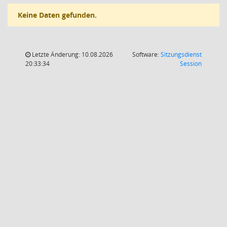
Keine Daten gefunden.
Letzte Änderung: 10.08.2026
Software:
Sitzungsdienst
(Wird in
20:33:34
Session