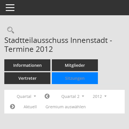
Toggle navigation
Rechercheauswahl
Stadtteilausschuss Innenstadt -
Termine 2012
Informationen
Mitglieder
Vertreter
Sitzungen
Quartal
Quartal 2
2012
Aktuell
Gremium auswählen