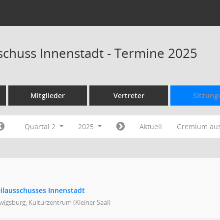
sschuss Innenstadt - Termine 2025
Mitglieder
Vertreter
Sitzung
Quartal 2
2025
Aktuell
Gremium au
eilausschusses Innenstadt
igsburg, Kulturzentrum (Kleiner Saal)