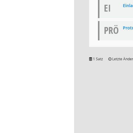
EI
Einl
PRÖ
Proto
1 Satz
Letzte Änder