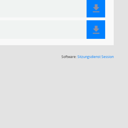
(Wird in
Software:
Sitzungsdienst
Session