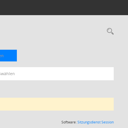
Rec
en
swählen
(Wird in
Software:
Sitzungsdienst
Session