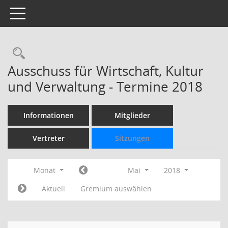
Toggle navigation
Rechercheauswahl
Ausschuss für Wirtschaft, Kultur
und Verwaltung - Termine 2018
Informationen
Mitglieder
Vertreter
Sitzungen
Monat
Mai
2018
Aktuell
Gremium auswählen