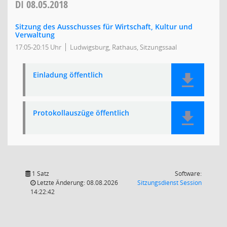
DI
08.05.2018
Sitzung des Ausschusses für Wirtschaft, Kultur und
Verwaltung
17:05-20:15 Uhr
Ludwigsburg, Rathaus, Sitzungssaal
Einladung öffentlich
Protokollauszüge öffentlich
1 Satz
Software:
(Wird in
Letzte Änderung: 08.08.2026
Sitzungsdienst
Session
14:22:42