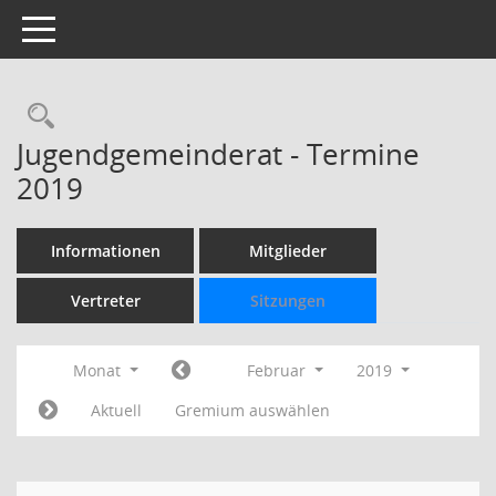
Toggle navigation
Rechercheauswahl
Jugendgemeinderat - Termine
2019
Informationen
Mitglieder
Vertreter
Sitzungen
Monat
Februar
2019
Aktuell
Gremium auswählen