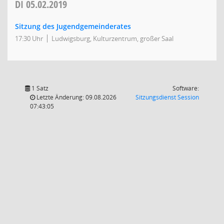
DI
05.02.2019
Sitzung des Jugendgemeinderates
17:30 Uhr
Ludwigsburg, Kulturzentrum, großer Saal
1 Satz
Software:
(Wird in
Letzte Änderung: 09.08.2026
Sitzungsdienst
Session
07:43:05