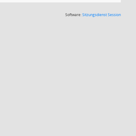
(Wird in
Software:
Sitzungsdienst
Session