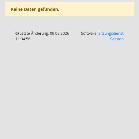
Keine Daten gefunden.
Letzte Änderung: 09.08.2026
Software:
Sitzungsdienst
(Wird in
11:34:56
Session