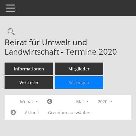
Toggle navigation
Rechercheauswahl
Beirat für Umwelt und
Landwirtschaft - Termine 2020
Informationen
Mitglieder
Vertreter
Sitzungen
Monat
Mai
2020
Aktuell
Gremium auswählen