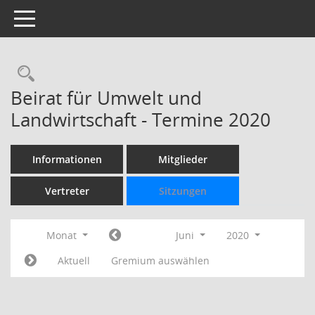
Toggle navigation
Rechercheauswahl
Beirat für Umwelt und
Landwirtschaft - Termine 2020
Informationen
Mitglieder
Vertreter
Sitzungen
Monat
Juni
2020
Aktuell
Gremium auswählen