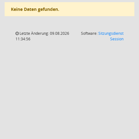
Keine Daten gefunden.
Letzte Änderung: 09.08.2026
Software:
Sitzungsdienst
(Wird in
11:34:56
Session