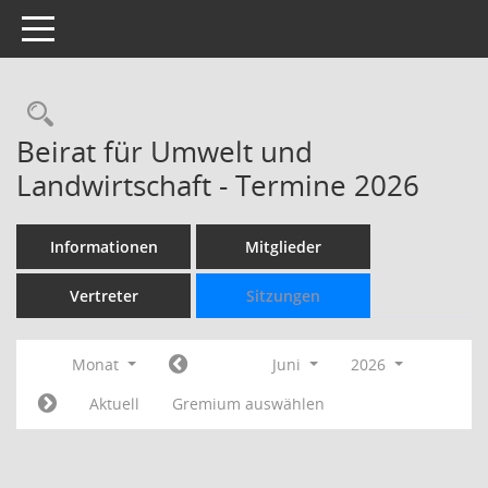
Toggle navigation
Rechercheauswahl
Beirat für Umwelt und
Landwirtschaft - Termine 2026
Informationen
Mitglieder
Vertreter
Sitzungen
Monat
Juni
2026
Aktuell
Gremium auswählen