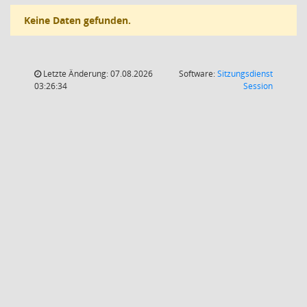
Keine Daten gefunden.
Letzte Änderung: 07.08.2026
Software:
Sitzungsdienst
(Wird in
03:26:34
Session