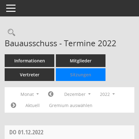
Toggle navigation
Rechercheauswahl
Bauausschuss - Termine 2022
Informationen
Mitglieder
Vertreter
Sitzungen
Monat
Dezember
2022
Aktuell
Gremium auswählen
DO
01.12.2022