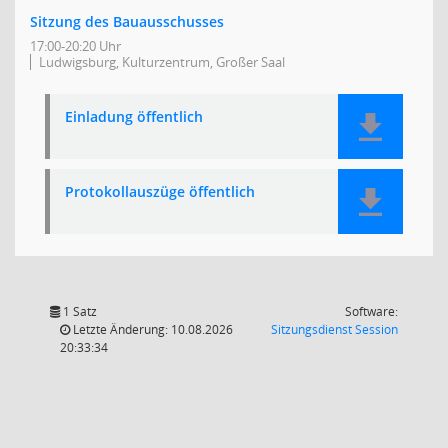
Sitzung des Bauausschusses
17:00-20:20 Uhr
Ludwigsburg, Kulturzentrum, Großer Saal
Einladung öffentlich
Protokollauszüge öffentlich
1 Satz
Software:
(Wird in
Letzte Änderung: 10.08.2026
Sitzungsdienst
Session
20:33:34