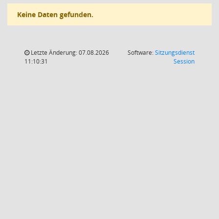
Keine Daten gefunden.
Letzte Änderung: 07.08.2026
Software:
Sitzungsdienst
(Wird in
11:10:31
Session