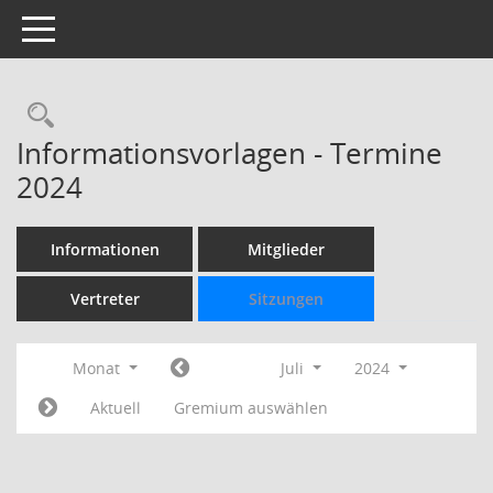
Toggle navigation
Rechercheauswahl
Informationsvorlagen - Termine
2024
Informationen
Mitglieder
Vertreter
Sitzungen
Monat
Juli
2024
Aktuell
Gremium auswählen