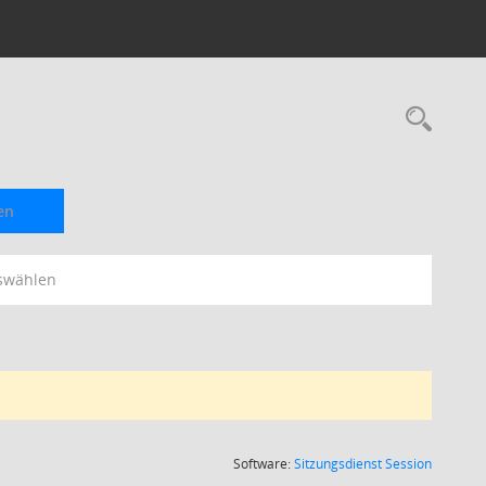
Rec
en
swählen
(Wird in
Software:
Sitzungsdienst
Session