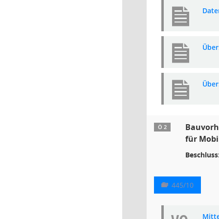
Date
Über
Über
Bauvorha
Ö 2
für Mobi
Beschluss
445/10
Mitt