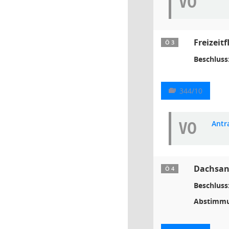
VO
Freizeit
Ö 3
Beschluss
344/10
VO
Antr
Dachsani
Ö 4
Beschluss
Abstimmu