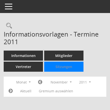
Toggle navigation
Rechercheauswahl
Informationsvorlagen - Termine
2011
Informationen
Mitglieder
Vertreter
Sitzungen
Monat
November
2011
Aktuell
Gremium auswählen