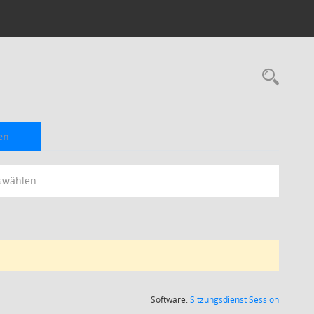
Rec
en
swählen
(Wird in
Software:
Sitzungsdienst
Session