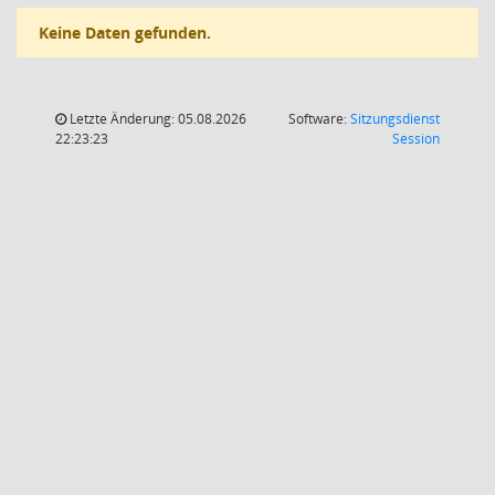
Keine Daten gefunden.
Letzte Änderung: 05.08.2026
Software:
Sitzungsdienst
(Wird in
22:23:23
Session