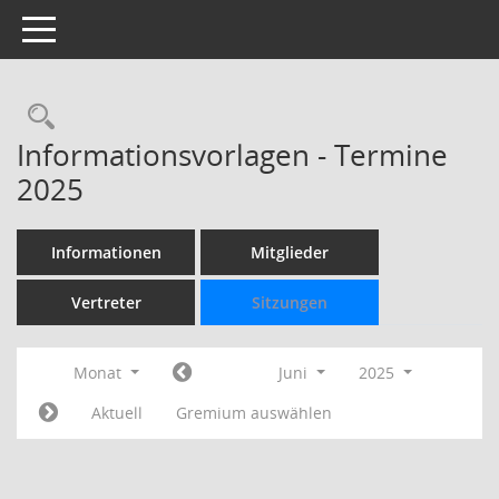
Toggle navigation
Rechercheauswahl
Informationsvorlagen - Termine
2025
Informationen
Mitglieder
Vertreter
Sitzungen
Monat
Juni
2025
Aktuell
Gremium auswählen