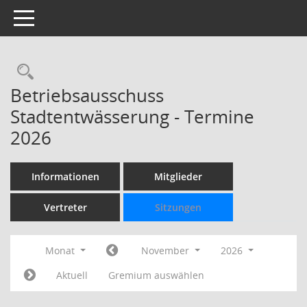
Toggle navigation
Rechercheauswahl
Betriebsausschuss
Stadtentwässerung - Termine
2026
Informationen
Mitglieder
Vertreter
Sitzungen
Monat
November
2026
Aktuell
Gremium auswählen