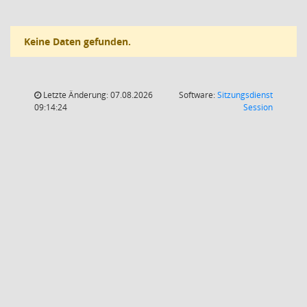
Keine Daten gefunden.
Letzte Änderung: 07.08.2026
Software:
Sitzungsdienst
(Wird in
09:14:24
Session