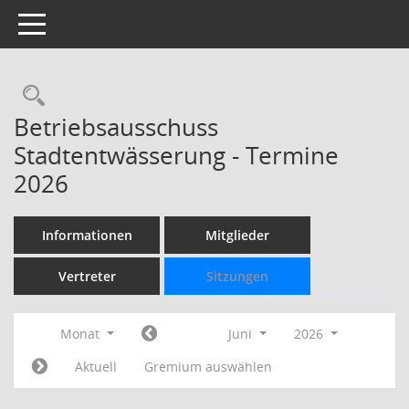
Toggle navigation
Rechercheauswahl
Betriebsausschuss
Stadtentwässerung - Termine
2026
Informationen
Mitglieder
Vertreter
Sitzungen
Monat
Juni
2026
Aktuell
Gremium auswählen