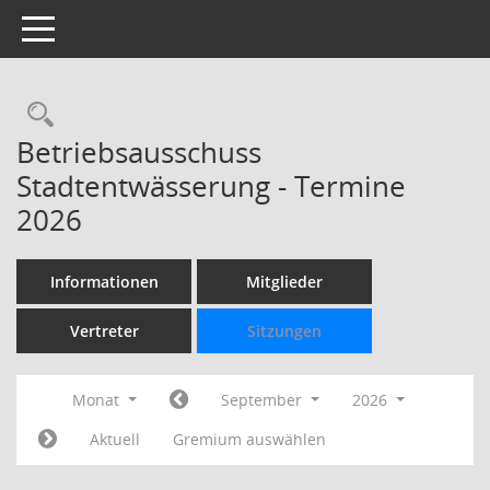
Toggle navigation
Rechercheauswahl
Betriebsausschuss
Stadtentwässerung - Termine
2026
Informationen
Mitglieder
Vertreter
Sitzungen
Monat
September
2026
Aktuell
Gremium auswählen