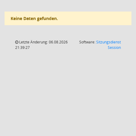
Keine Daten gefunden.
Letzte Änderung: 06.08.2026
Software:
Sitzungsdienst
(Wird in
21:39:27
Session