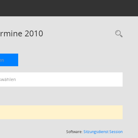
Termine 2010
Rec
en
swählen
(Wird in
Software:
Sitzungsdienst
Session