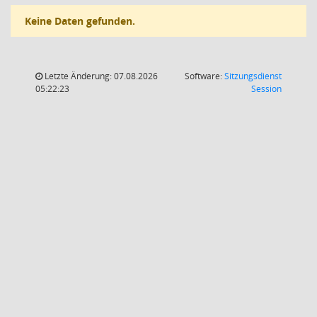
Keine Daten gefunden.
Letzte Änderung: 07.08.2026
Software:
Sitzungsdienst
(Wird in
05:22:23
Session