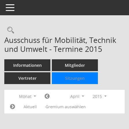
Toggle navigation
Rechercheauswahl
Ausschuss für Mobilität, Technik
und Umwelt - Termine 2015
Informationen
Mitglieder
Vertreter
Sitzungen
Monat
April
2015
Aktuell
Gremium auswählen