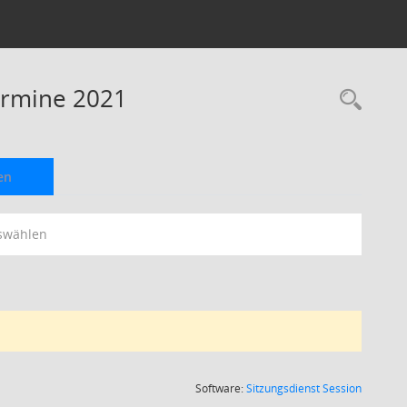
Termine 2021
Rec
en
swählen
(Wird in
Software:
Sitzungsdienst
Session