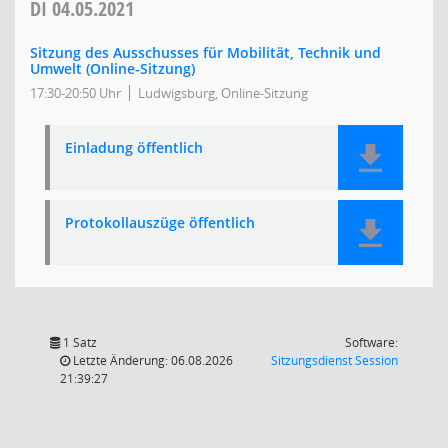
DI
04.05.2021
Sitzung des Ausschusses für Mobilität, Technik und
Umwelt (Online-Sitzung)
17:30-20:50 Uhr
Ludwigsburg, Online-Sitzung
Einladung öffentlich
Protokollauszüge öffentlich
1 Satz
Software:
(Wird in
Letzte Änderung: 06.08.2026
Sitzungsdienst
Session
21:39:27