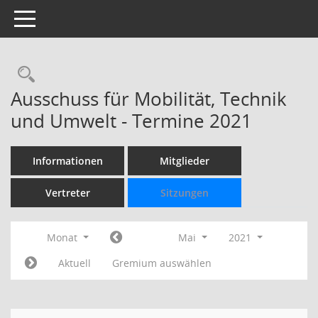
Toggle navigation
Rechercheauswahl
Ausschuss für Mobilität, Technik
und Umwelt - Termine 2021
Informationen
Mitglieder
Vertreter
Sitzungen
Monat
Mai
2021
Aktuell
Gremium auswählen