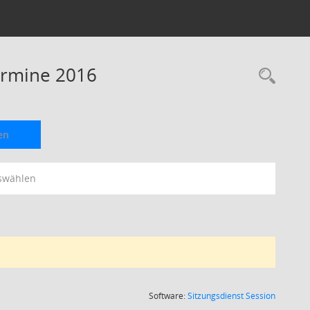
Termine 2016
Rec
en
swählen
(Wird in
Software:
Sitzungsdienst
Session