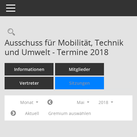
Toggle navigation
Rechercheauswahl
Ausschuss für Mobilität, Technik
und Umwelt - Termine 2018
Informationen
Mitglieder
Vertreter
Sitzungen
Monat
Mai
2018
Aktuell
Gremium auswählen