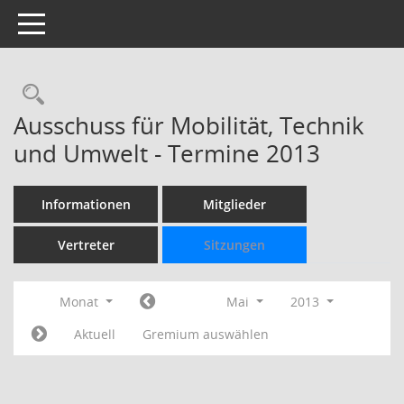
Toggle navigation
Rechercheauswahl
Ausschuss für Mobilität, Technik
und Umwelt - Termine 2013
Informationen
Mitglieder
Vertreter
Sitzungen
Monat
Mai
2013
Aktuell
Gremium auswählen