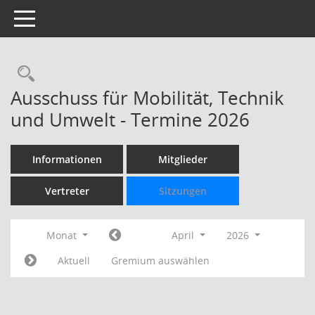
Toggle navigation
Rechercheauswahl
Ausschuss für Mobilität, Technik
und Umwelt - Termine 2026
Informationen
Mitglieder
Vertreter
Sitzungen
Monat
April
2026
Aktuell
Gremium auswählen