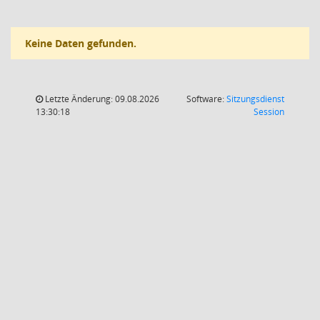
Keine Daten gefunden.
Letzte Änderung: 09.08.2026
Software:
Sitzungsdienst
(Wird in
13:30:18
Session