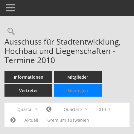
Toggle navigation
Rechercheauswahl
Ausschuss für Stadtentwicklung,
Hochbau und Liegenschaften -
Termine 2010
Informationen
Mitglieder
Vertreter
Sitzungen
Quartal
Quartal 3
2010
Aktuell
Gremium auswählen