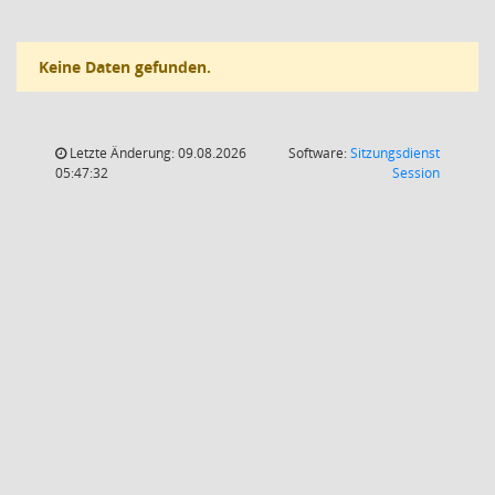
Keine Daten gefunden.
Letzte Änderung: 09.08.2026
Software:
Sitzungsdienst
(Wird in
05:47:32
Session