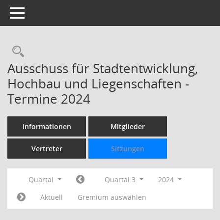
Toggle navigation
Rechercheauswahl
Ausschuss für Stadtentwicklung,
Hochbau und Liegenschaften -
Termine 2024
Informationen
Mitglieder
Vertreter
Sitzungen
Quartal
Quartal 3
2024
Aktuell
Gremium auswählen