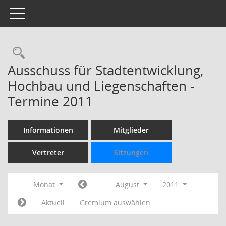
Toggle navigation
Rechercheauswahl
Ausschuss für Stadtentwicklung,
Hochbau und Liegenschaften -
Termine 2011
Informationen
Mitglieder
Vertreter
Sitzungen
Monat
August
2011
Aktuell
Gremium auswählen