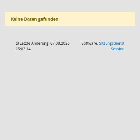
Keine Daten gefunden.
Letzte Änderung: 07.08.2026
Software:
Sitzungsdienst
(Wird in
15:03:14
Session