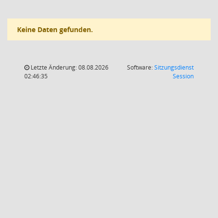
Keine Daten gefunden.
Letzte Änderung: 08.08.2026
Software:
Sitzungsdienst
(Wird in
02:46:35
Session