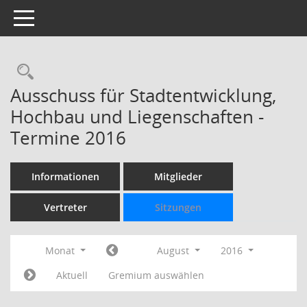
Toggle navigation
Rechercheauswahl
Ausschuss für Stadtentwicklung,
Hochbau und Liegenschaften -
Termine 2016
Informationen
Mitglieder
Vertreter
Sitzungen
Monat
August
2016
Aktuell
Gremium auswählen