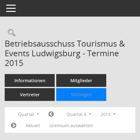
Toggle navigation
Rechercheauswahl
Betriebsausschuss Tourismus &
Events Ludwigsburg - Termine
2015
Informationen
Mitglieder
Vertreter
Sitzungen
Quartal
Quartal 4
2015
Aktuell
Gremium auswählen