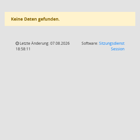
Keine Daten gefunden.
Letzte Änderung: 07.08.2026
Software:
Sitzungsdienst
(Wird in
18:58:11
Session