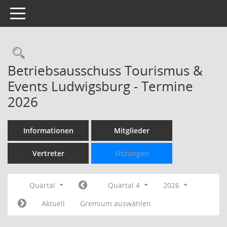
Toggle navigation
Rechercheauswahl
Betriebsausschuss Tourismus &
Events Ludwigsburg - Termine
2026
Informationen
Mitglieder
Vertreter
Sitzungen
Quartal
Quartal 4
2026
Aktuell
Gremium auswählen