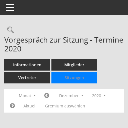
Toggle navigation
Rechercheauswahl
Vorgespräch zur Sitzung - Termine
2020
Informationen
Mitglieder
Vertreter
Sitzungen
Monat
Dezember
2020
Aktuell
Gremium auswählen