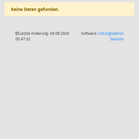
Keine Daten gefunden.
Letzte Änderung: 09.08.2026
Software:
Sitzungsdienst
(Wird in
05:47:32
Session