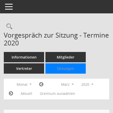
Toggle navigation
Rechercheauswahl
Vorgespräch zur Sitzung - Termine
2020
Informationen
Mitglieder
Vertreter
Sitzungen
Monat
März
2020
Aktuell
Gremium auswählen