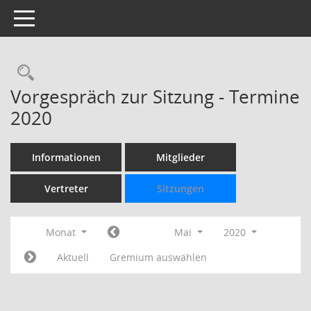
Toggle navigation
Rechercheauswahl
Vorgespräch zur Sitzung - Termine
2020
Informationen
Mitglieder
Vertreter
Sitzungen
Monat
Mai
2020
Aktuell
Gremium auswählen