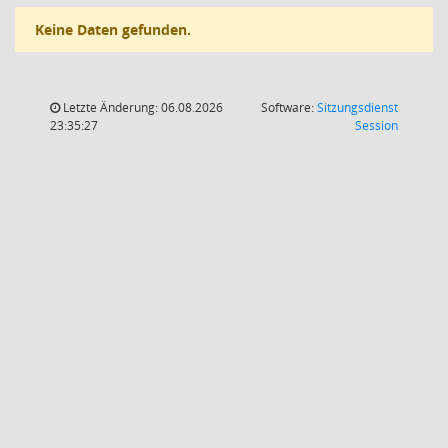
Keine Daten gefunden.
Letzte Änderung: 06.08.2026
Software:
Sitzungsdienst
(Wird in
23:35:27
Session