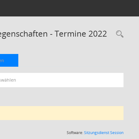
egenschaften - Termine 2022
Rec
en
swählen
(Wird in
Software:
Sitzungsdienst
Session