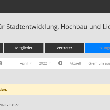
ür Stadtentwicklung, Hochbau und Li
Mitglieder
Vertreter
Sitzung
April
2022
Aktuell
Gremium au
den.
2026 23:35:27