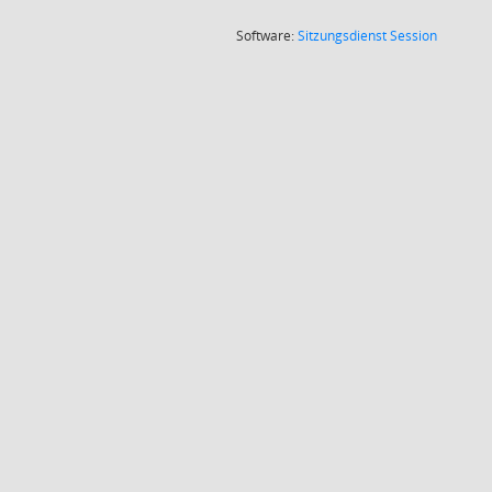
(Wird in
Software:
Sitzungsdienst
Session