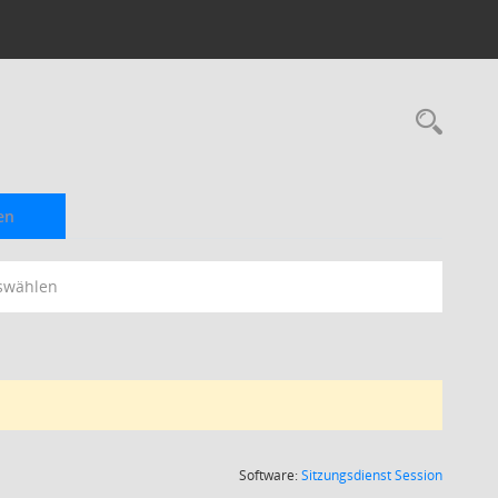
Rec
en
swählen
(Wird in
Software:
Sitzungsdienst
Session