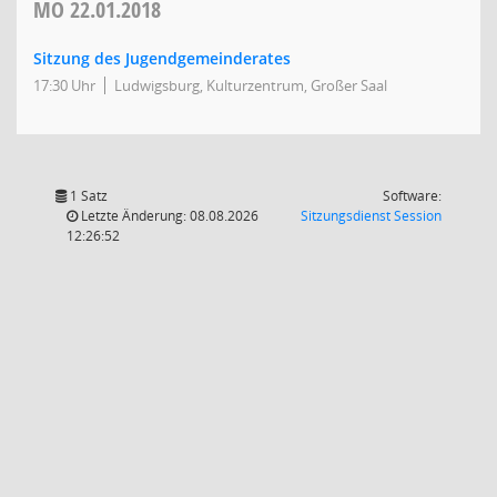
MO
22.01.2018
Sitzung des Jugendgemeinderates
17:30 Uhr
Ludwigsburg, Kulturzentrum, Großer Saal
1 Satz
Software:
(Wird in
Letzte Änderung: 08.08.2026
Sitzungsdienst
Session
12:26:52