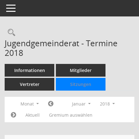
Toggle navigation
Rechercheauswahl
Jugendgemeinderat - Termine
2018
Informationen
Mitglieder
Vertreter
Sitzungen
Monat
Januar
2018
Aktuell
Gremium auswählen