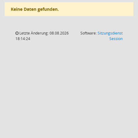
Keine Daten gefunden.
Letzte Änderung: 08.08.2026
Software:
Sitzungsdienst
(Wird in
18:14:24
Session