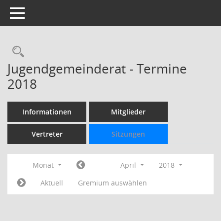
Toggle navigation
Rechercheauswahl
Jugendgemeinderat - Termine
2018
Informationen
Mitglieder
Vertreter
Sitzungen
Monat
April
2018
Aktuell
Gremium auswählen