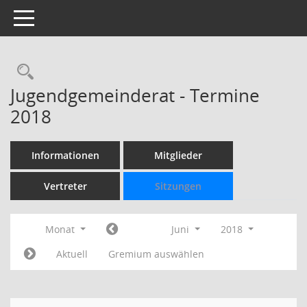
Toggle navigation
Rechercheauswahl
Jugendgemeinderat - Termine
2018
Informationen
Mitglieder
Vertreter
Sitzungen
Monat
Juni
2018
Aktuell
Gremium auswählen