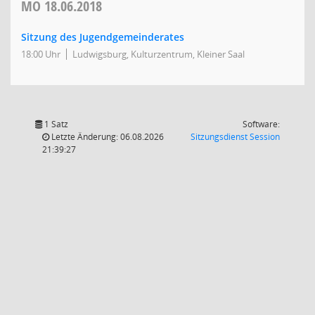
MO
18.06.2018
Sitzung des Jugendgemeinderates
18:00 Uhr
Ludwigsburg, Kulturzentrum, Kleiner Saal
1 Satz
Software:
(Wird in
Letzte Änderung: 06.08.2026
Sitzungsdienst
Session
21:39:27