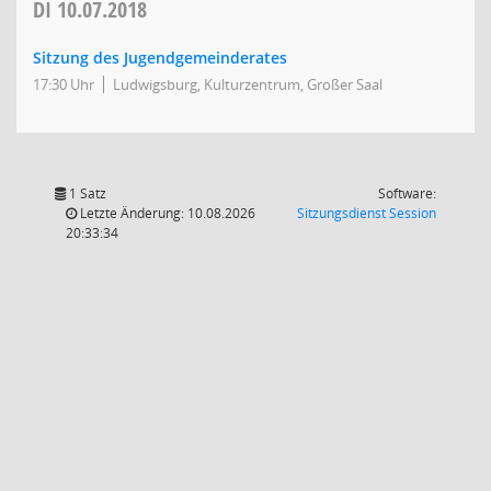
DI
10.07.2018
Sitzung des Jugendgemeinderates
17:30 Uhr
Ludwigsburg, Kulturzentrum, Großer Saal
1 Satz
Software:
(Wird in
Letzte Änderung: 10.08.2026
Sitzungsdienst
Session
20:33:34