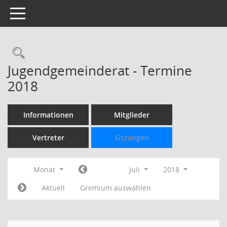
Toggle navigation
Rechercheauswahl
Jugendgemeinderat - Termine
2018
Informationen
Mitglieder
Vertreter
Sitzungen
Monat
Juli
2018
Aktuell
Gremium auswählen