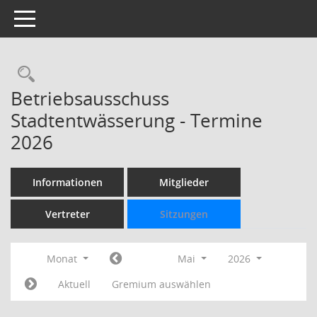
Toggle navigation
Rechercheauswahl
Betriebsausschuss
Stadtentwässerung - Termine
2026
Informationen
Mitglieder
Vertreter
Sitzungen
Monat
Mai
2026
Aktuell
Gremium auswählen