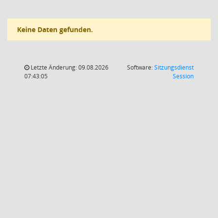
Keine Daten gefunden.
Letzte Änderung: 09.08.2026
Software:
Sitzungsdienst
(Wird in
07:43:05
Session